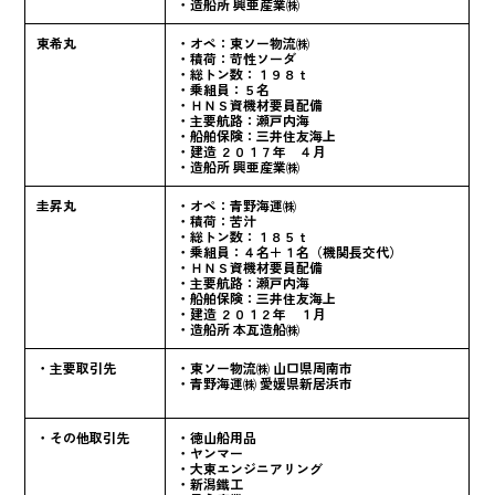
・造船所 興亜産業㈱
東希丸
・オペ：東ソー物流㈱
・積荷：苛性ソーダ
・総トン数：１９８ｔ
・乗組員：５名
・ＨＮＳ資機材要員配備
・主要航路：瀬戸内海
・船舶保険：三井住友海上
・建造 ２０１７年 ４月
・造船所 興亜産業㈱
圭昇丸
・オペ：青野海運㈱
・積荷：苦汁
・総トン数：１８５ｔ
・乗組員：４名＋１名（機関長交代）
・ＨＮＳ資機材要員配備
・主要航路：瀬戸内海
・船舶保険：三井住友海上
・建造 ２０１２年 １月
・造船所 本瓦造船㈱
・主要取引先
・東ソー物流㈱ 山口県周南市
・青野海運㈱ 愛媛県新居浜市
・その他取引先
・徳山船用品
・ヤンマー
・大東エンジニアリング
・新潟鐵工