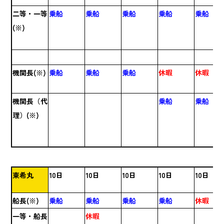
二等・一等
乗船
乗船
乗船
乗船
乗船
(※)
機関長(※)
乗船
乗船
乗船
休暇
休暇
機関長（代
乗船
乗船
理）(※)
東希丸
10日
10日
10日
10日
10日
船長(※)
乗船
乗船
乗船
乗船
休暇
一等・船長
休暇