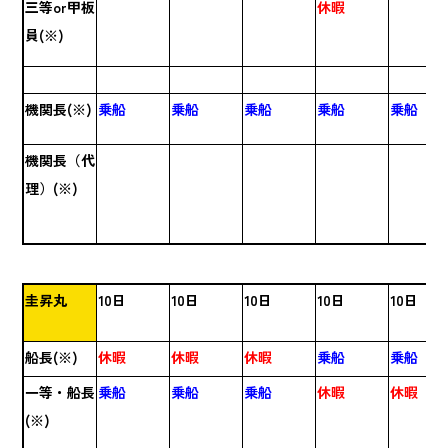
三等or甲板
休暇
員(※)
機関長(※)
乗船
乗船
乗船
乗船
乗船
機関長（代
理）(※)
圭昇丸
10日
10日
10日
10日
10日
船長(※)
休暇
休暇
休暇
乗船
乗船
一等・船長
乗船
乗船
乗船
休暇
休暇
(※)