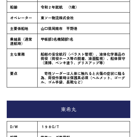
船齢
令和２年就航 （1歳）
オペレーター
東ソー物流株式会社
主要係船地
山口県周南市 平野港
乗組員（通常
甲板部3名機関部1名
運航時）
主な業務
船舶の安全航行（バラスト管理）、液体化学薬品の
荷役（荷役ホース等の脱着、液面監視）、船体保守
（清掃、ペンキ塗り、グリスアップ等）
要点
苛性ソーダーは人体に触れると火傷の症状に陥る
為、荷役作業時は保護具必須（ヘルメット、ゴーグ
ル、ゴム手袋、長靴など）
東希丸
D/W
１９８G/T