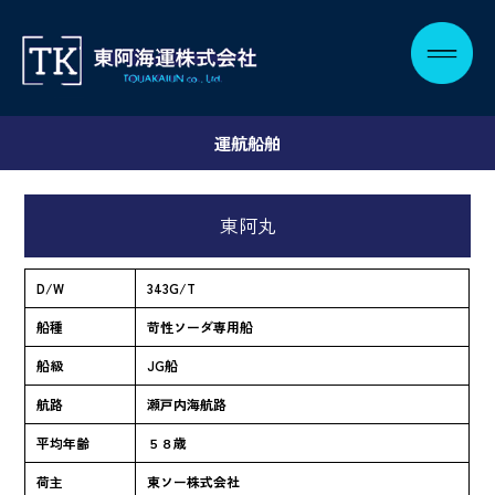
運航船舶
東阿丸
D/W
343G/T
船種
苛性ソーダ専用船
船級
JG船
航路
瀬戸内海航路
平均年齢
５８歳
荷主
東ソー株式会社