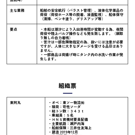
主な業務
船舶の安全航行（バラスト管理）、液体化学薬品の
荷役（荷役ホース等の脱着、液面監視）、船体保守
（清掃、ペンキ塗り、グリスアップ等）
要点
・本船は潮汐により入出港時間が変動する為、夜間
荷役や陸上バルブ操作なども発生致します。（綱取
り無しの自力着桟）
・苦汁は一部危険物指定の為、扱いには注意が必要
ですが、人体に大きなダメージを受ける品目はあり
ません。
・一部商品は荷揚げ時にタンク内の水洗い作業が発
生します。
組織票
東阿丸
・オペ：東ソー物流㈱
・積荷：苛性ソーダ
・総トン数：３４３ｔ
・乗組員：５名
・ＨＮＳ資機材要員配備
・主要航路：瀬戸内海
・船舶保険：三井住友海上
・建造 2019年12月