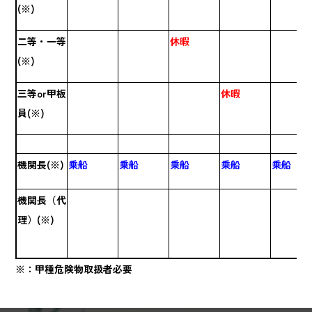
(※)
二等・一等
休暇
(※)
三等or甲板
休暇
員(※)
機関長(※)
乗船
乗船
乗船
乗船
乗船
機関長（代
理）(※)
※：甲種危険物取扱者必要