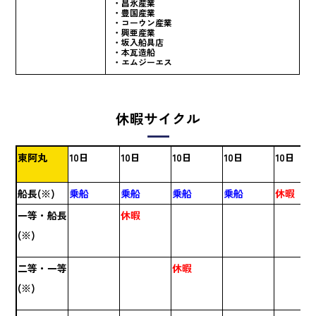
・昌永産業
・豊国産業
・コーウン産業
・興亜産業
・坂入船具店
・本瓦造船
・エムジーエス
休暇サイクル
東阿丸
10日
10日
10日
10日
10日
船長(※)
乗船
乗船
乗船
乗船
休暇
一等・船長
休暇
(※)
二等・一等
休暇
(※)