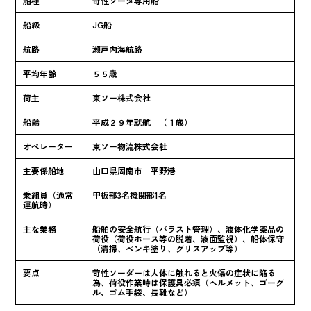
船種
苛性ソーダ専用船
船級
JG船
航路
瀬戸内海航路
平均年齢
５５歳
荷主
東ソー株式会社
船齢
平成２９年就航 （１歳）
オペレーター
東ソー物流株式会社
主要係船地
山口県周南市 平野港
乗組員（通常
甲板部3名機関部1名
運航時）
主な業務
船舶の安全航行（バラスト管理）、液体化学薬品の
荷役（荷役ホース等の脱着、液面監視）、船体保守
（清掃、ペンキ塗り、グリスアップ等）
要点
苛性ソーダーは人体に触れると火傷の症状に陥る
為、荷役作業時は保護具必須（ヘルメット、ゴーグ
ル、ゴム手袋、長靴など）