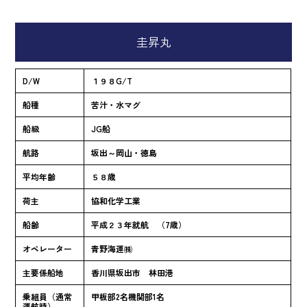
圭昇丸
D/W
１９８G/T
船種
苦汁・水マグ
船級
JG船
航路
坂出～岡山・徳島
平均年齢
５８歳
荷主
協和化学工業
船齢
平成２３年就航 （7歳）
オペレーター
青野海運㈱
主要係船地
香川県坂出市 林田港
乗組員（通常
甲板部2名機関部1名
運航時）