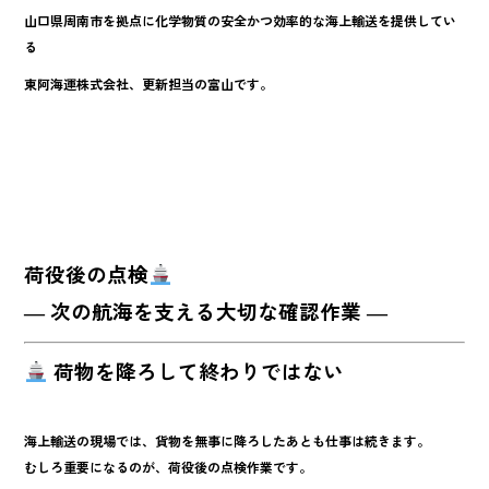
b
山口県周南市を拠点に化学物質の安全かつ効率的な海上輸送を提供してい
o
る
o
東阿海運株式会社、更新担当の富山です。
k
荷役後の点検
― 次の航海を支える大切な確認作業 ―
荷物を降ろして終わりではない
海上輸送の現場では、貨物を無事に降ろしたあとも仕事は続きます。
むしろ重要になるのが、
荷役後の点検作業
です。