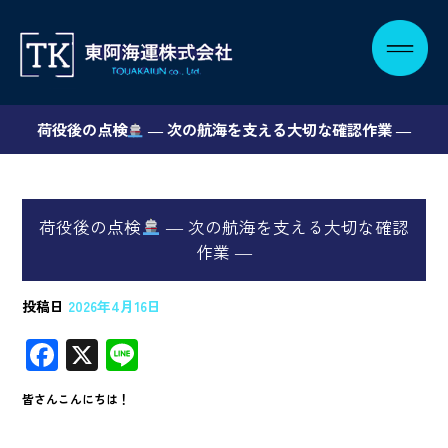
荷役後の点検
― 次の航海を支える大切な確認作業 ―
荷役後の点検
― 次の航海を支える大切な確認
作業 ―
投稿日
2026年4月16日
F
X
Li
ac
n
皆さんこんにちは！
e
e