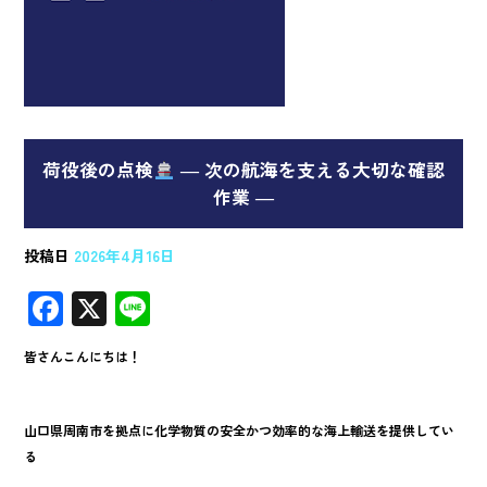
荷役後の点検
― 次の航海を支える大切な確認
作業 ―
投稿日
2026年4月16日
F
X
Li
ac
n
皆さんこんにちは！
e
e
b
山口県周南市を拠点に化学物質の安全かつ効率的な海上輸送を提供してい
o
る
o