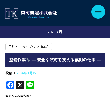
2026 4月
月別アーカイブ:
2026年4月
整備作業
― 安全な航海を支える裏側の仕事 ―
投稿日
2026年4月22日
F
X
Li
ac
n
皆さんこんにちは！
e
e
b