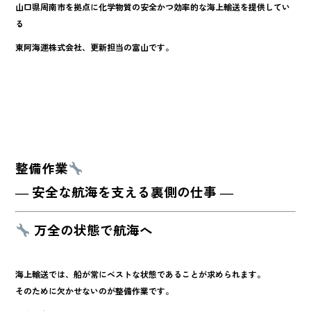
山口県周南市を拠点に化学物質の安全かつ効率的な海上輸送を提供してい
o
る
o
東阿海運株式会社、更新担当の富山です。
k
整備作業
― 安全な航海を支える裏側の仕事 ―
万全の状態で航海へ
海上輸送では、船が常にベストな状態であることが求められます。
そのために欠かせないのが
整備作業
です。