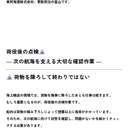
東阿海運株式会社、更新担当の富山です。
k
荷役後の点検
― 次の航海を支える大切な確認作業 ―
荷物を降ろして終わりではない
海上輸送の現場では、貨物を無事に降ろしたあとも仕事は続きます。
むしろ重要になるのが、
荷役後の点検作業
です。
船内は荷物の積み下ろしによって想像以上に負荷がかかっています。
そのため、次の航海に向けて状態を確認し、問題がないかを細かくチェッ
クする必要があります。