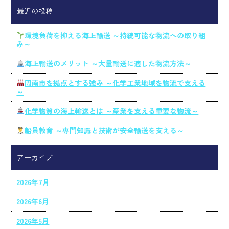
最近の投稿
環境負荷を抑える海上輸送 ～持続可能な物流への取り組
み～
海上輸送のメリット ～大量輸送に適した物流方法～
周南市を拠点とする強み ～化学工業地域を物流で支える
～
化学物質の海上輸送とは ～産業を支える重要な物流～
船員教育 ～専門知識と技術が安全輸送を支える～
アーカイブ
2026年7月
2026年6月
2026年5月