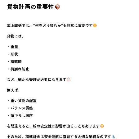
貨物計画の重要性
海上輸送では、“何をどう積むか”も非常に重要です
貨物には、
・重量
・形状
・積載順
・荷崩れ防止
など、細かな管理が必要になります
例えば、
・重い貨物の配置
・バランス調整
・荷下ろし順序
を間違えると、船の安定性に影響が出ることもあります
そのため、積載計画は安全運航に直結する大切な業務なのです