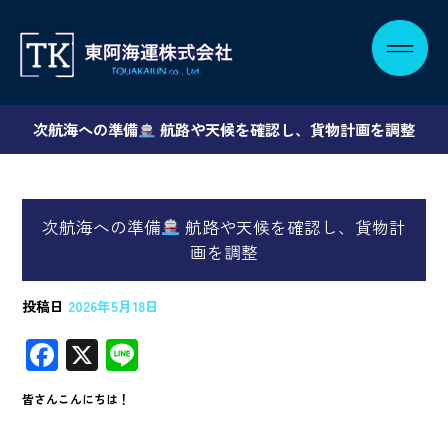
次航海への準備
航路や天候を確認し、貨物計画を調整
次航海への準備
航路や天候を確認し、貨物計
画を調整
投稿日
2026年5月18日
F
X
Li
ac
n
皆さんこんにちは！
e
e